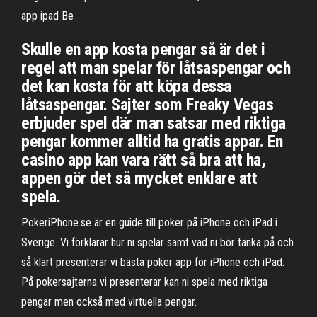
app ipad Be
Skulle en app kosta pengar så är det i
regel att man spelar för låtsaspengar och
det kan kosta för att köpa dessa
låtsaspengar. Sajter som Freaky Vegas
erbjuder spel där man satsar med riktiga
pengar kommer alltid ha gratis appar. En
casino app kan vara rätt så bra att ha,
appen gör det så mycket enklare att
spela.
PokeriPhone.se är en guide till poker på iPhone och iPad i
Sverige. Vi förklarar hur ni spelar samt vad ni bör tänka på och
så klart presenterar vi bästa poker app för iPhone och iPad.
På pokersajterna vi presenterar kan ni spela med riktiga
pengar men också med virtuella pengar.