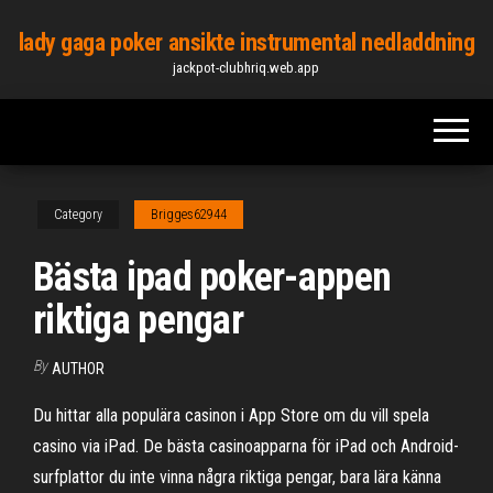
Skip
lady gaga poker ansikte instrumental nedladdning
to
jackpot-clubhriq.web.app
the
content
Category
Brigges62944
Bästa ipad poker-appen
riktiga pengar
By
AUTHOR
Du hittar alla populära casinon i App Store om du vill spela
casino via iPad. De bästa casinoapparna för iPad och Android-
surfplattor du inte vinna några riktiga pengar, bara lära känna