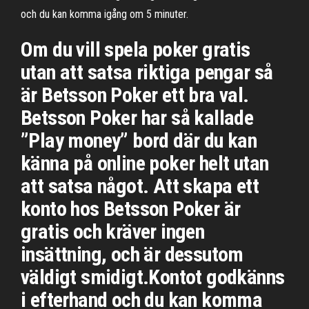
och du kan komma igång om 5 minuter.
Om du vill spela poker gratis
utan att satsa riktiga pengar så
är Betsson Poker ett bra val.
Betsson Poker har så kallade
”Play money” bord där du kan
känna på online poker helt utan
att satsa något. Att skapa ett
konto hos Betsson Poker är
gratis och kräver ingen
insättning, och är dessutom
väldigt smidigt.Kontot godkänns
i efterhand och du kan komma