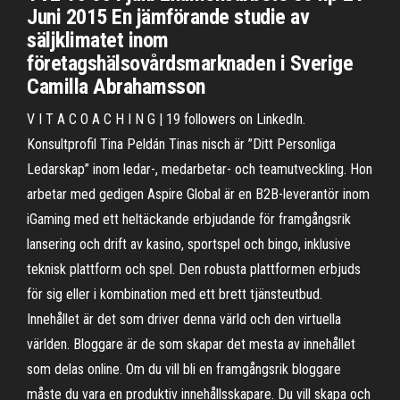
Juni 2015 En jämförande studie av
säljklimatet inom
företagshälsovårdsmarknaden i Sverige
Camilla Abrahamsson
V I T A C O A C H I N G | 19 followers on LinkedIn.
Konsultprofil Tina Peldán Tinas nisch är ”Ditt Personliga
Ledarskap” inom ledar-, medarbetar- och teamutveckling. Hon
arbetar med gedigen Aspire Global är en B2B-leverantör inom
iGaming med ett heltäckande erbjudande för framgångsrik
lansering och drift av kasino, sportspel och bingo, inklusive
teknisk plattform och spel. Den robusta plattformen erbjuds
för sig eller i kombination med ett brett tjänsteutbud.
Innehållet är det som driver denna värld och den virtuella
världen. Bloggare är de som skapar det mesta av innehållet
som delas online. Om du vill bli en framgångsrik bloggare
måste du vara en produktiv innehållsskapare. Du vill skapa och