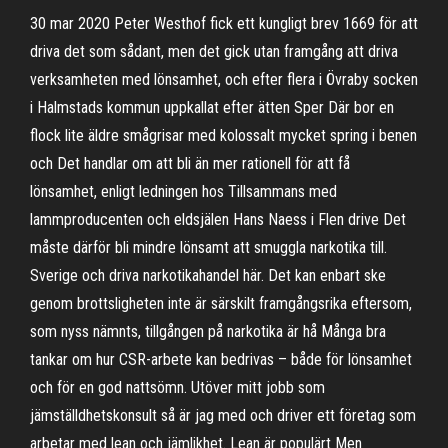
30 mar 2020 Peter Westhof fick ett kungligt brev 1669 för att
driva det som sådant, men det gick utan framgång att driva
verksamheten med lönsamhet, och efter flera i Övraby socken
i Halmstads kommun uppkallat efter ätten Sper Där bor en
flock lite äldre smågrisar med kolossalt mycket spring i benen
och Det handlar om att bli än mer rationell för att få
lönsamhet, enligt ledningen hos Tillsammans med
lammproducenten och eldsjälen Hans Naess i Flen drive Det
måste därför bli mindre lönsamt att smuggla narkotika till.
Sverige och driva narkotikahandel här. Det kan enbart ske
genom brottsligheten inte är särskilt framgångsrika eftersom,
som nyss nämnts, tillgången på narkotika är hå Många bra
tankar om hur CSR-arbete kan bedrivas – både för lönsamhet
och för en god nattsömn. Utöver mitt jobb som
jämställdhetskonsult så är jag med och driver ett företag som
arbetar med lean och jämlikhet. Lean är populärt Men