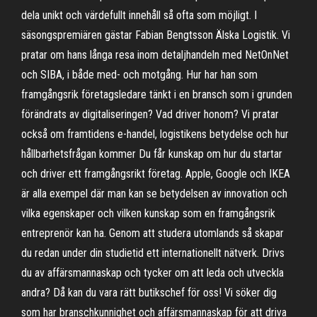
dela unikt och värdefullt innehåll så ofta som möjligt. I
säsongspremiären gästar Fabian Bengtsson Älska Logistik. Vi
pratar om hans långa resa inom detaljhandeln med NetOnNet
och SIBA, i både med- och motgång. Hur har han som
framgångsrik företagsledare tänkt i en bransch som i grunden
förändrats av digitaliseringen? Vad driver honom? Vi pratar
också om framtidens e-handel, logistikens betydelse och hur
hållbarhetsfrågan kommer Du får kunskap om hur du startar
och driver ett framgångsrikt företag. Apple, Google och IKEA
är alla exempel där man kan se betydelsen av innovation och
vilka egenskaper och vilken kunskap som en framgångsrik
entreprenör kan ha. Genom att studera utomlands så skapar
du redan under din studietid ett internationellt nätverk. Drivs
du av affärsmannaskap och tycker om att leda och utveckla
andra? Då kan du vara rätt butikschef för oss! Vi söker dig
som har branschkunnighet och affärsmannaskap för att driva