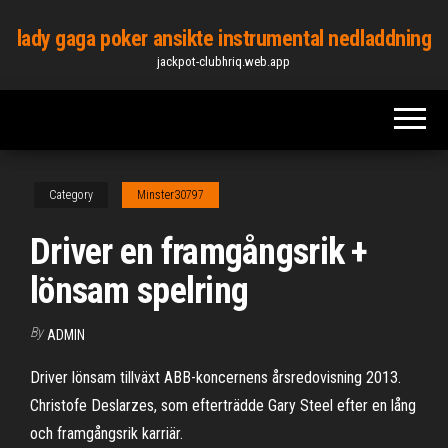
Skip
lady gaga poker ansikte instrumental nedladdning
to
jackpot-clubhriq.web.app
the
content
Category
Minster30797
Driver en framgångsrik +
lönsam spelring
By
ADMIN
Driver lönsam tillväxt ABB-koncernens årsredovisning 2013.
Christofe Deslarzes, som efterträdde Gary Steel efter en lång
och framgångsrik karriär.