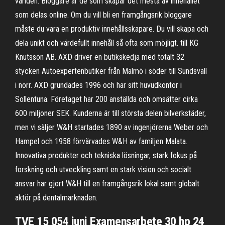
världen. Bloggare är de som skapar det mesta av innehållet
som delas online. Om du vill bli en framgångsrik bloggare
måste du vara en produktiv innehållsskapare. Du vill skapa och
dela unikt och värdefullt innehåll så ofta som möjligt. till KG
Knutsson AB. AXD driver en butikskedja med totalt 32
stycken Autoexpertenbutiker från Malmö i söder till Sundsvall
i norr. AXD grundades 1996 och har sitt huvudkontor i
Sollentuna. Företaget har 200 anställda och omsätter cirka
600 miljoner SEK. Kunderna är till största delen bilverkstäder,
men vi säljer W&H startades 1890 av ingenjörerna Weber och
Hampel och 1958 förvärvades W&H av familjen Malata.
Innovativa produkter och tekniska lösningar, stark fokus på
forskning och utveckling samt en stark vision och socialt
ansvar har gjort W&H till en framgångsrik lokal samt globalt
aktör på dentalmarknaden.
TVE 15 054 juni Examensarbete 30 hp 24