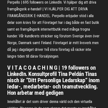
Perpello | 695 followers on LinkedIn. Vi hjälper dig att driva
framgångsrik e-handel! | VI HJÄLPER DIG ATT DRIVA
FRAMGÅNGSRIK E-HANDEL. Perpello erbjuder stöd i alla
delar som krävs för att Företaget har i dag både en fast butik
samt en framgångsrik internettbutik med många trogna
kunder. Vår kundkrets sträcker sig förutom Sverige även över
Norge, Danmark samt Finland. Företaget är mitt livsverk men
då jag i dagsläget driver två stora företag så räcker inte
längre tiden till därav försäljningen.
V I T A C O A C H I N G | 19 followers on
LinkedIn. Konsultprofil Tina Peldán Tinas
nisch är ”Ditt Personliga Ledarskap” inom
ledar-, medarbetar- och teamutveckling.
Hon arbetar med gedigen
Innehållet är det som driver denna värld och den virtuella